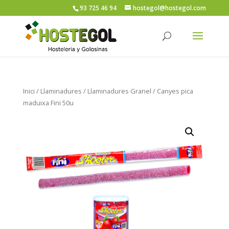
93 725 46 94
hostegol@hostegol.com
Inici
/
Llaminadures
/
Llaminadures Granel
/ Canyes pica
maduixa Fini 50u