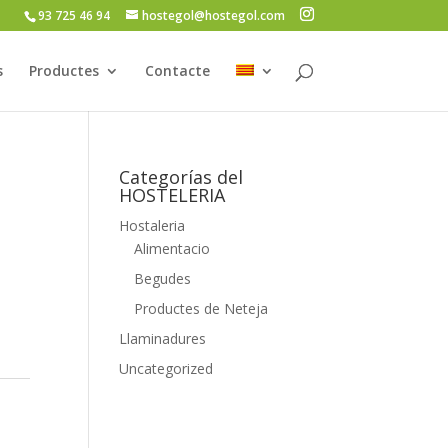
93 725 46 94
hostegol@hostegol.com
s
Productes
Contacte
Categorías del
HOSTELERIA
a
Hostaleria
Alimentacio
Begudes
Productes de Neteja
Llaminadures
Uncategorized