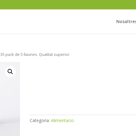
Nosaltre
35 pack de 5 llaunes. Qualitat superior
Escopinyes Galic
25/35 pack de 5
llaunes. Qualitat
superior
Categoria:
Alimentacio