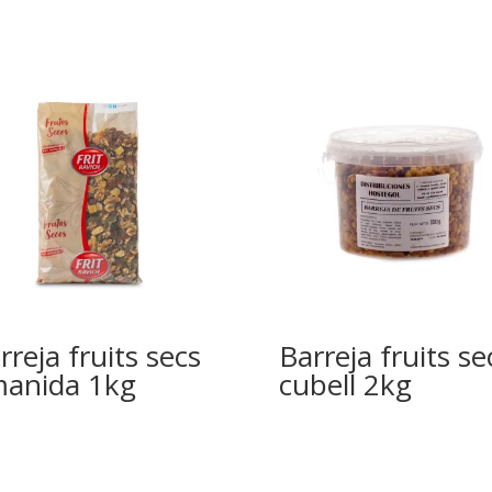
rreja fruits secs
Barreja fruits se
anida 1kg
cubell 2kg