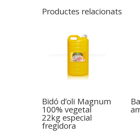
Productes relacionats
Bidó d’oli Magnum
Ba
100% vegetal
am
22kg especial
fregidora