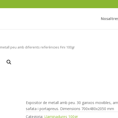
Nosaltre
 metall peu amb diferents referències Fini 100gr
Expositor metall
peu amb diferent
referències Fini
100gr
Expositor de metall amb peu. 30 ganxos movibles, a
safata i portapreus. Dimensions 700x480x2050 mm
Categoria:
Llaminadures 100gr