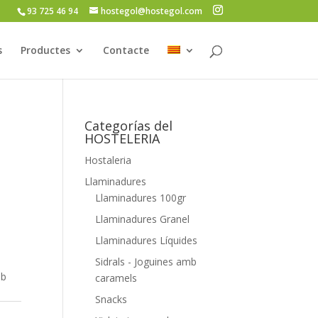
93 725 46 94
hostegol@hostegol.com
s
Productes
Contacte
Categorías del
HOSTELERIA
Hostaleria
s
Llaminadures
Llaminadures 100gr
Llaminadures Granel
Llaminadures Líquides
Sidrals - Joguines amb
mb
caramels
Snacks